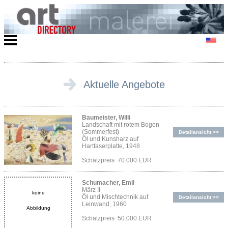
Aktuelle Angebote
Baumeister, Willi
Landschaft mit rotem Bogen
(Sommerfest)
Detailansicht >>
Öl und Kunsharz auf
Hartfaserplatte, 1948
Schätzpreis 70.000 EUR
Schumacher, Emil
März II
keine
Öl und Mischtechnik auf
Detailansicht >>
Leinwand, 1960
Abbildung
Schätzpreis 50.000 EUR